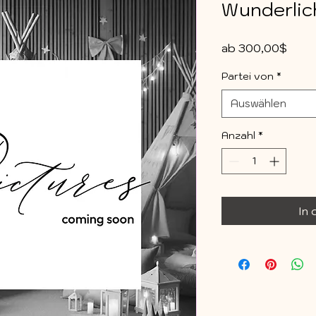
Wunderlic
Sale-
ab
300,00$
Preis
Partei von
*
Auswählen
Anzahl
*
In