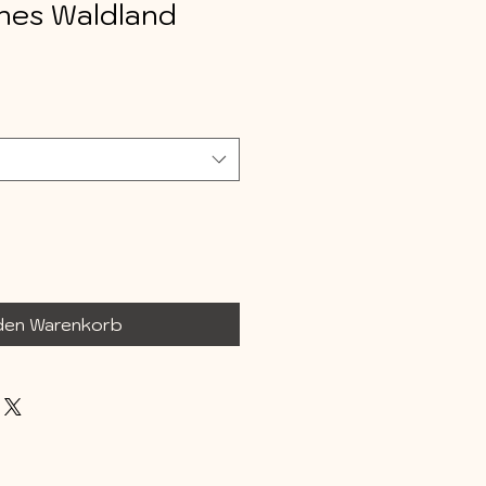
hes Waldland
 den Warenkorb